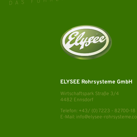
ELYSEE Rohrsysteme GmbH
Wirtschaftspark Straße 3/4
4482 Ennsdorf
Telefon:
+43/ (0) 7223 - 82700-18
E-Mail:
info@elysee-rohrsysteme.c