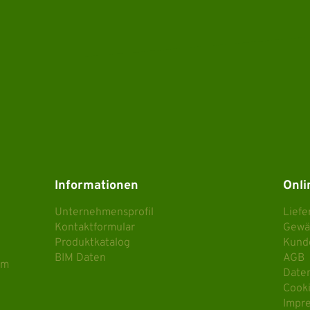
Informationen
Onli
Unternehmensprofil
Lief
Kontaktformular
Gewä
Produktkatalog
Kund
BIM Daten
AGB
om
Date
Cook
Impr