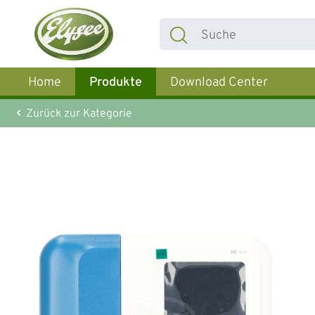
 Hauptinhalt springen
Zur Suche springen
Zur Hauptnavigation springen
Home
Produkte
Download Center
Zurück zur Kategorie
Bildergalerie überspringen