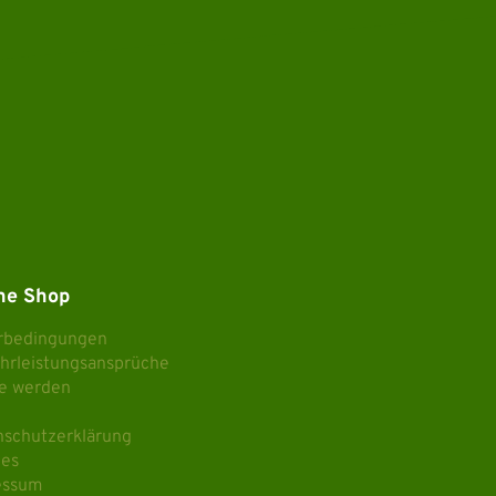
ne Shop
erbedingungen
hrleistungsansprüche
e werden
nschutzerklärung
ies
essum