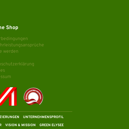
ne Shop
erbedingungen
hrleistungsansprüche
e werden
nschutzerklärung
ies
essum
IZIERUNGEN
UNTERNEHMENSPROFIL
R
VISION & MISSION
GREEN ELYSEE