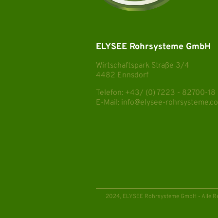
ELYSEE Rohrsysteme GmbH
Wirtschaftspark Straße 3/4
4482 Ennsdorf
Telefon:
+43/ (0) 7223 - 82700-18
E-Mail:
info@elysee-rohrsysteme.c
2024, ELYSEE Rohrsysteme GmbH - Alle Re