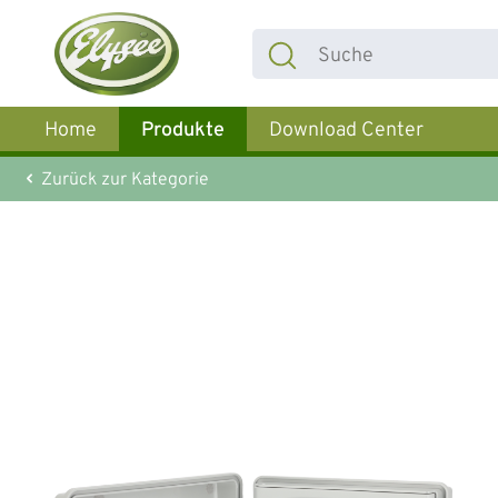
 Hauptinhalt springen
Zur Suche springen
Zur Hauptnavigation springen
Home
Produkte
Download Center
Zurück zur Kategorie
Bildergalerie überspringen