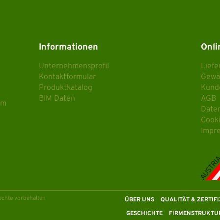
Informationen
Onli
Unternehmensprofil
Lief
Kontaktformular
Gewä
Produktkatalog
Kund
BIM Daten
AGB
om
Date
Cook
Impr
chte vorbehalten
ÜBER UNS
QUALITÄT & ZERTIF
GESCHICHTE
FIRMENSTRUKTU